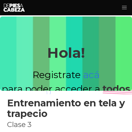
Hola!
Registrate
acá
para poder acceder a
todos
Entrenamiento en tela y
los videos!
trapecio
Clase 3