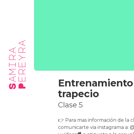
a
S
a
m
i
r
a
P
e
r
e
y
r
Entrenamiento 
trapecio
Clase 5
👉 Para mas información de la c
comunicarte via instagrama a: 