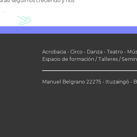
la así seguimos creciendo y nos
Acrobacia - Circo - Danza - Teatro - Mús
Espacio de formación / Talleres / Semin
Manuel Belgrano 22275 - Ituzaingó - Bs