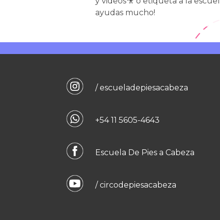
y videos🎥 o etiqueta a la escue
ayudas mucho!
/ escueladepiesacabeza
+54 11 5605-4643
Escuela De Pies a Cabeza
/ circodepiesacabeza