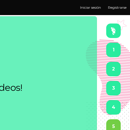
Iniciar sesión
Registrarse
1
2
ideos!
3
4
5