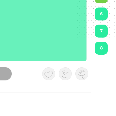
6
7
8